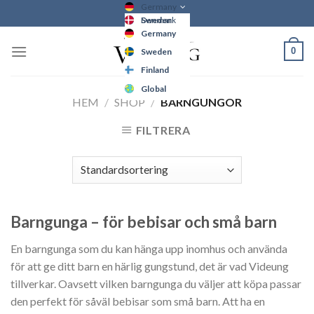
Skip
Germany
Sweden
Denmark
to
Germany
Finland
content
0
Sweden
Global
Finland
Denmark
Global
HEM
/
SHOP
/
BARNGUNGOR
FILTRERA
Barngunga – för bebisar och små barn
En barngunga som du kan hänga upp inomhus och använda
för att ge ditt barn en härlig gungstund, det är vad Videung
tillverkar. Oavsett vilken barngunga du väljer att köpa passar
den perfekt för såväl bebisar som små barn. Att ha en