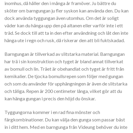
inomhus, då håller den i många år framöver. Ju bättre du
sköter om barngungan ju fler syskon kan använda den. Du kan
dock använda tyggungan även utomhus. Om det är soligt
väder kan du hänga upp den på altanen eller varför inte i ett
träd. Se dock till att ta in den efter användning och låt den inte
hänga ute i regn och rusk, då riskerar den att bli fuktskadad.
Barngungan är tillverkad av slitstarka material. Barngungan
har trä i sin konstruktion och tyget är bland annat tillverkat
av bomull och lin. Träet är obehandlat och tyget är fritt från
kemikalier. De tjocka bomullsrepen som följer med gungan
och som du använder för upphängningen är även de slitstarka
och tåliga. Repen är 200 centimeter långa, vilket gör att du
kan hänga gungan i precis den höjd du önskar.
Tyggungorna kommer i en rad fina mönster och
färgkombinationer. Du kan välja den gunga som passar bäst
in i ditt hem. Med en barngunga från Videung behöver du inte