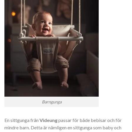
Barngunga
En sittgunga från
Videung
passar för både bebisar och för
mindre barn. Detta är nämligen en sittgunga som baby och