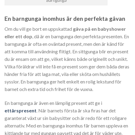
Barngunga
En barngunga inomhus är den perfekta gåvan
Om du vill ge bort en uppskattad
gåva på en babyshower
eller ett dop
, då är en barngunga den perfekta presenten. En
barngunga är ofta en oväntad present, men den är känd för
att komma till användning flitigt. En sittgunga blir en present
du är ensam om att ge, vilket känns både originellt och unikt.
Vilka föräldrar vill inte få en present som ger dem båda deras
händer fria för att laga mat, vila eller sköta om hushållets
sysslor. En barngunga ger helt enkelt en rolig lekstund för
barnet och extra tid och frihet för de vuxna.
En barngunga är även en lämplig present att ge i
ettårspresent
. När barnets första år ska firas har det
garanterat växt ur sin babysitter och är redo för ett roligare
alternativ. Med en barngunga inomhus får barnen uppleva en
kittlande tur med gungan oavsett vad det är för väder ute.