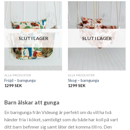
1299 SEK.
1099 SEK.
SLUT I LAGER
SLUT I LAGER
ALLA PRODUKTER
ALLA PRODUKTER
Fröjd – barngunga
Skog – barngunga
1299
SEK
1299
SEK
Barn älskar att gunga
En barngunga från Videung är perfekt om du vill ha två
händer fria i köket, samtidigt som du både har koll på vart
ditt barn befinner sig samt låter det komma till ro. Den