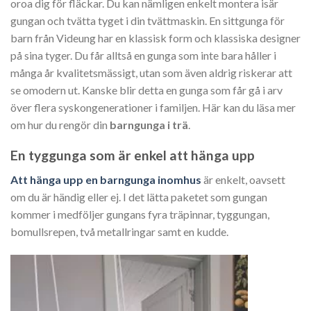
oroa dig för fläckar. Du kan nämligen enkelt montera isär
gungan och tvätta tyget i din tvättmaskin. En sittgunga för
barn från Videung har en klassisk form och klassiska designer
på sina tyger. Du får alltså en gunga som inte bara håller i
många år kvalitetsmässigt, utan som även aldrig riskerar att
se omodern ut. Kanske blir detta en gunga som får gå i arv
över flera syskongenerationer i familjen. Här kan du läsa mer
om hur du rengör din
barngunga i trä
.
En tyggunga som är enkel att hänga upp
Att hänga upp en barngunga inomhus
är enkelt, oavsett
om du är händig eller ej. I det lätta paketet som gungan
kommer i medföljer gungans fyra träpinnar, tyggungan,
bomullsrepen, två metallringar samt en kudde.