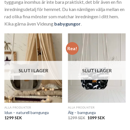
tyggunga inomhus är inte bara praktiskt, det blir även en fin
inredningsdetalj för hemmet. Du kan nämligen välja mellan en
rad olika fina mönster som matchar inredningen i ditt hem.
Kika gärna även Videung
babygungor
.
Rea!
SLUT I LAGER
SLUT I LAGER
ALLA PRODUKTER
ALLA PRODUKTER
Idun – naturell barngunga
Älg – barngunga
Det
Det
1299
SEK
1299
SEK
1099
SEK
ursprungliga
nuvarande
priset
priset
var:
är: