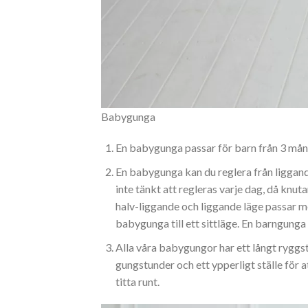
Babygunga
En babygunga passar för barn från 3 måna
En babygunga kan du reglera från liggan
inte tänkt att regleras varje dag, då knu
halv-liggande och liggande läge passar mer
babygunga till ett sittläge. En barngunga k
Alla våra babygungor har ett långt ryggst
gungstunder och ett ypperligt ställe för 
titta runt.