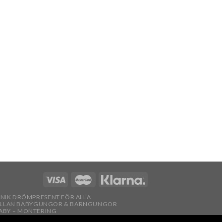
 UNIK DRÖMPRESENT FÖR ALLA
ELLAN BABYGUNGOR & BARNGUNGOR
ABY – MONTERING
TT GUNGA?
BARNGUNGOR
SITEMAP