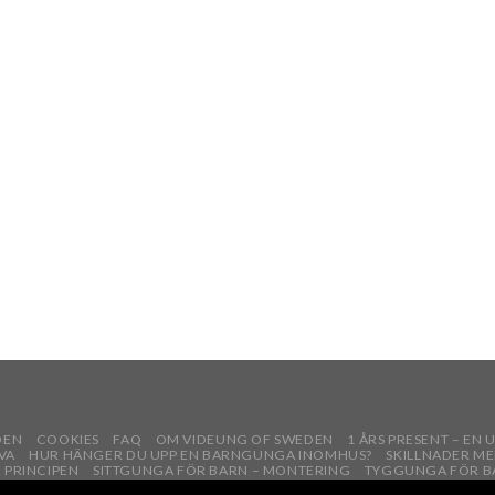
DEN
COOKIES
FAQ
OM VIDEUNG OF SWEDEN
1 ÅRS PRESENT – EN
VA
HUR HÄNGER DU UPP EN BARNGUNGA INOMHUS?
SKILLNADER M
 PRINCIPEN
SITTGUNGA FÖR BARN – MONTERING
TYGGUNGA FÖR B
RENGÖRING & SKÖTSEL AV BABYGUNGA I TRÄ
VARFÖR ÄR DET BRA A